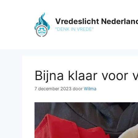
Ga
naar
de
Vredeslicht Nederlan
inhoud
"DENK IN VREDE"
Bijna klaar voor 
7 december 2023
door
Wilma