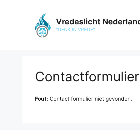
Ga
naar
de
Vredeslicht Nederlan
inhoud
"DENK IN VREDE"
Contactformulier
Fout:
Contact formulier niet gevonden.