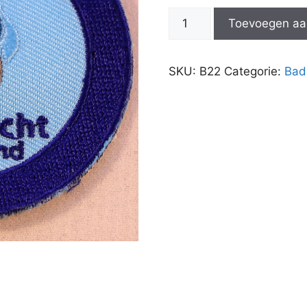
Badge
Toevoegen aa
-
2022
aantal
SKU:
B22
Categorie:
Bad