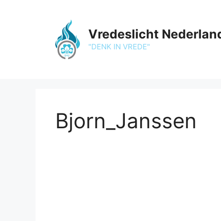
Ga
naar
de
Vredeslicht Nederlan
inhoud
"DENK IN VREDE"
Bjorn_Janssen