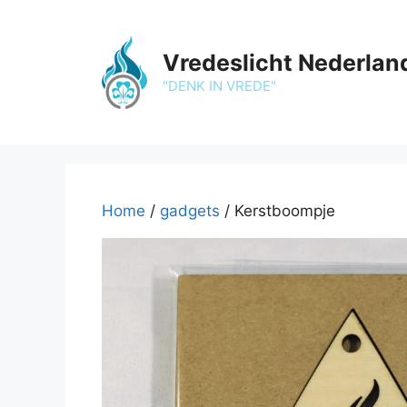
Ga
naar
de
Vredeslicht Nederlan
inhoud
"DENK IN VREDE"
Home
/
gadgets
/ Kerstboompje