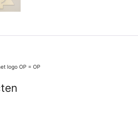
het logo OP = OP
cten