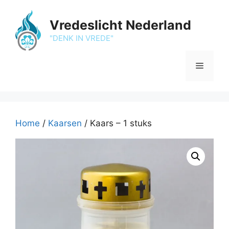
Ga
naar
Vredeslicht Nederland
de
"DENK IN VREDE"
inhoud
Menu
Home
/
Kaarsen
/ Kaars – 1 stuks