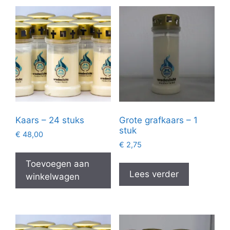
Kaars – 24 stuks
Grote grafkaars – 1
stuk
€
48,00
€
2,75
Toevoegen aan
Lees verder
winkelwagen